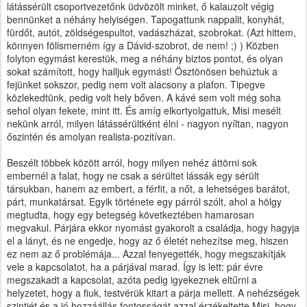
látássérült csoportvezetőnk üdvözölt minket, ő kalauzolt végig
bennünket a néhány helyiségen. Tapogattunk nappalit, konyhát,
fürdőt, autót, zöldségespultot, vadászházat, szobrokat. (Azt hittem,
könnyen fölismerném így a Dávid-szobrot, de nem! ;) ) Közben
folyton egymást kerestük, meg a néhány biztos pontot, és olyan
sokat számított, hogy halljuk egymást! Ösztönösen behúztuk a
fejünket sokszor, pedig nem volt alacsony a plafon. Tipegve
közlekedtünk, pedig volt hely bőven. A kávé sem volt még soha
sehol olyan fekete, mint itt. És amíg elkortyolgattuk, Misi mesélt
nekünk arról, milyen látássérültként élni - nagyon nyíltan, nagyon
őszintén és amolyan realista-pozitívan.
Beszélt többek között arról, hogy milyen nehéz áttörni sok
embernél a falat, hogy ne csak a sérültet lássák egy sérült
társukban, hanem az embert, a férfit, a nőt, a lehetséges barátot,
párt, munkatársat. Egyik története egy párról szólt, ahol a hölgy
megtudta, hogy egy betegség következtében hamarosan
megvakul. Párjára ekkor nyomást gyakorolt a családja, hogy hagyja
el a lányt, és ne engedje, hogy az ő életét nehezítse meg, hiszen
ez nem az ő problémája... Azzal fenyegették, hogy megszakítják
vele a kapcsolatot, ha a párjával marad. Így is lett: pár évre
megszakadt a kapcsolat, azóta pedig igyekeznek eltűrni a
helyzetet, hogy a fiuk, testvérük kitart a párja mellett. A nehézségek
szintjét és a jó hozzáállás fontosságát azzal érzékeltette Misi, hogy