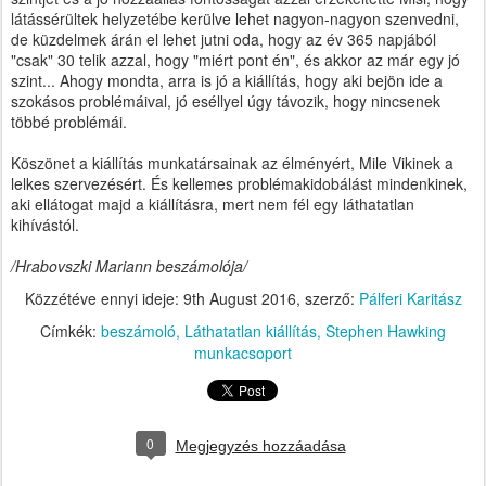
látássérültek helyzetébe kerülve lehet nagyon-nagyon szenvedni,
de küzdelmek árán el lehet jutni oda, hogy az év 365 napjából
"csak" 30 telik azzal, hogy "miért pont én", és akkor az már egy jó
szint... Ahogy mondta, arra is jó a kiállítás, hogy aki bejön ide a
szokásos problémáival, jó eséllyel úgy távozik, hogy nincsenek
többé problémái.
Köszönet a kiállítás munkatársainak az élményért, Mile Vikinek a
lelkes szervezésért. És kellemes problémakidobálást mindenkinek,
aki ellátogat majd a kiállításra, mert nem fél egy láthatatlan
kihívástól.
/Hrabovszki Mariann beszámolója/
Közzétéve ennyi ideje:
9th August 2016
, szerző:
Pálferi Karitász
Címkék:
beszámoló
Láthatatlan kiállítás
Stephen Hawking
munkacsoport
0
Megjegyzés hozzáadása