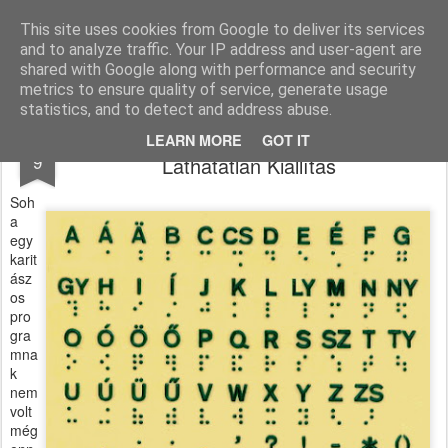
Pálferi Karitász
Abból a mindenkiben élő mély érzésből alakultunk meg, hogy másoknak segíteni és adni öröm. De együtt, közösségben még inkább.
This site uses cookies from Google to deliver its services
and to analyze traffic. Your IP address and user-agent are
Pages
shared with Google along with performance and security
metrics to ensure quality of service, generate usage
statistics, and to detect and address abuse.
Soha nem látott sikert hozott a
AUG
LEARN MORE
GOT IT
9
Láthatatlan Kiállítás
Soh
a
egy
karit
ász
os
pro
gra
mna
k
nem
volt
még