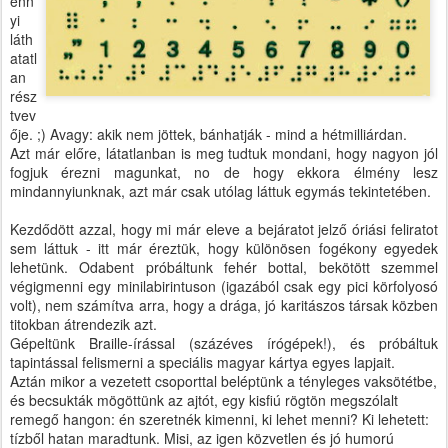
enn
yi
láth
atatl
an
rész
tvev
ője. ;) Avagy: akik nem jöttek, bánhatják - mind a hétmilliárdan.
Azt már előre, látatlanban is meg tudtuk mondani, hogy nagyon jól
fogjuk érezni magunkat, no de hogy ekkora élmény lesz
mindannyiunknak, azt már csak utólag láttuk egymás tekintetében.
Kezdődött azzal, hogy mi már eleve a bejáratot jelző óriási feliratot
sem láttuk - itt már éreztük, hogy különösen fogékony egyedek
lehetünk. Odabent próbáltunk fehér bottal, bekötött szemmel
végigmenni egy minilabirintuson (igazából csak egy pici körfolyosó
volt), nem számítva arra, hogy a drága, jó karitászos társak közben
titokban átrendezik azt.
Gépeltünk Braille-írással (százéves írógépek!), és próbáltuk
tapintással felismerni a speciális magyar kártya egyes lapjait.
Aztán mikor a vezetett csoporttal beléptünk a tényleges vaksötétbe,
és becsukták mögöttünk az ajtót, egy kisfiú rögtön megszólalt
remegő hangon: én szeretnék kimenni, ki lehet menni? Ki lehetett:
tízből hatan maradtunk. Misi, az igen közvetlen és jó humorú