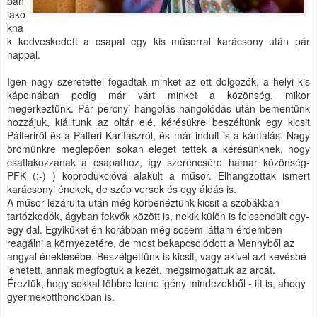
ban
lakó
kna
k kedveskedett a csapat egy kis műsorral karácsony után pár
nappal.
Igen nagy szeretettel fogadtak minket az ott dolgozók, a helyi kis
kápolnában pedig már várt minket a közönség, mikor
megérkeztünk. Pár percnyi hangolás-hangolódás után bementünk
hozzájuk, kiálltunk az oltár elé, kérésükre beszéltünk egy kicsit
Pálferiről és a Pálferi Karitászról, és már indult is a kántálás. Nagy
örömünkre meglepően sokan eleget tettek a kérésünknek, hogy
csatlakozzanak a csapathoz, így szerencsére hamar közönség-
PFK (:-) ) koprodukcióvá alakult a műsor. Elhangzottak ismert
karácsonyi énekek, de szép versek és egy áldás is.
A műsor lezárulta után még körbenéztünk kicsit a szobákban
tartózkodók, ágyban fekvők között is, nekik külön is felcsendült egy-
egy dal. Egyiküket én korábban még sosem láttam érdemben
reagálni a környezetére, de most bekapcsolódott a Mennyből az
angyal éneklésébe. Beszélgettünk is kicsit, vagy akivel azt kevésbé
lehetett, annak megfogtuk a kezét, megsimogattuk az arcát.
Éreztük, hogy sokkal többre lenne igény mindezekből - itt is, ahogy
gyermekotthonokban is.