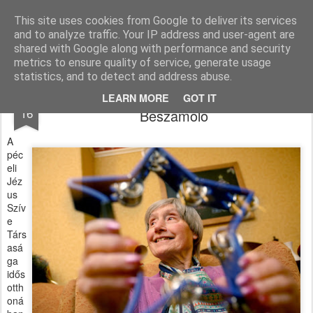
Pálferi Karitász
Abból a mindenkiben élő mély érzésből alakultunk meg, hogy másoknak segíteni és adni öröm. De együtt, közösségben még inkább.
This site uses cookies from Google to deliver its services
and to analyze traffic. Your IP address and user-agent are
Pages
shared with Google along with performance and security
metrics to ensure quality of service, generate usage
statistics, and to detect and address abuse.
Karácsonyi kántálás egy idősotthonban |
JAN
LEARN MORE
GOT IT
16
Beszámoló
A
péc
eli
Jéz
us
Szív
e
Társ
asá
ga
idős
otth
oná