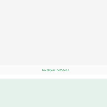
Továbbiak betöltése
Továbbiak betöltése
s Gyermekeinkért Alapítvány támogatása a VIV