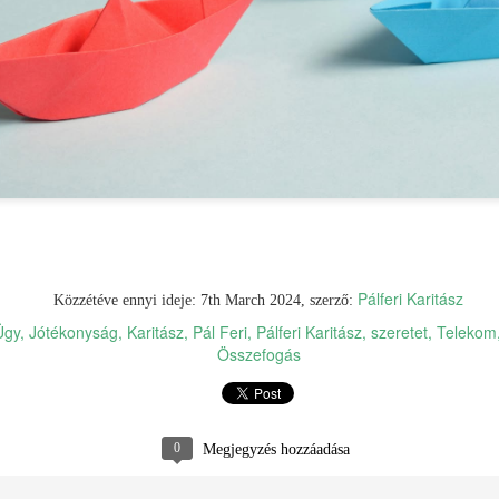
Pálferi Karitász
Közzétéve ennyi ideje:
3rd March
, szerző:
Jótékonysági futás a Pálferisekkel!
Címkék:
Pálferi Karitász
Közzétéve ennyi ideje:
7th March 2024
, szerző:
Ügy
Jótékonyság
Karitász
Pál Feri
Pálferi Karitász
szeretet
Telekom
Összefogás
1
Megjegyzések megtekintése
2026. március 3. 17:23
0
Megjegyzés hozzáadása
eltávolította a szerző.