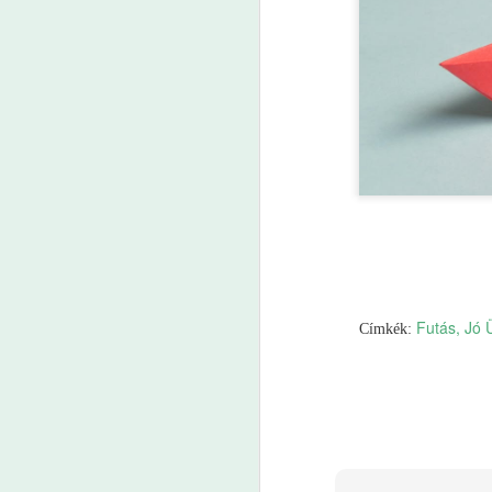
Futás
Jó 
Címkék:
Pálferi Karitász
Ezt a megjegyzést 
Válasz